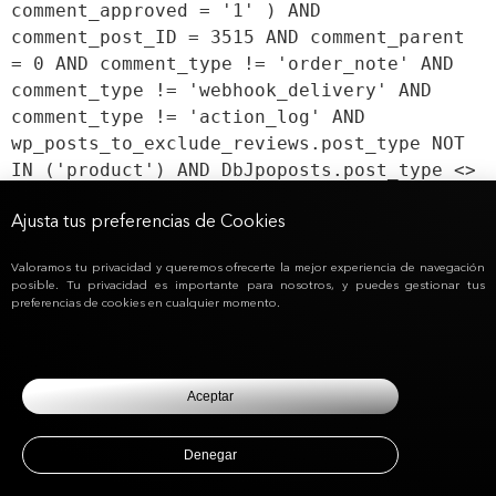
comment_approved = '1' ) AND
comment_post_ID = 3515 AND comment_parent
= 0 AND comment_type != 'order_note' AND
comment_type != 'webhook_delivery' AND
comment_type != 'action_log' AND
wp_posts_to_exclude_reviews.post_type NOT
IN ('product') AND DbJpoposts.post_type <>
'wc_user_membership' ORDER BY
DbJpocomments.comment_date_gmt ASC,
Ajusta tus preferencias de Cookies
DbJpocomments.comment_ID ASC
Valoramos tu privacidad y queremos ofrecerte la mejor experiencia de navegación
posible. Tu privacidad es importante para nosotros, y puedes gestionar tus
preferencias de cookies en cualquier momento.
Aceptar
Denegar