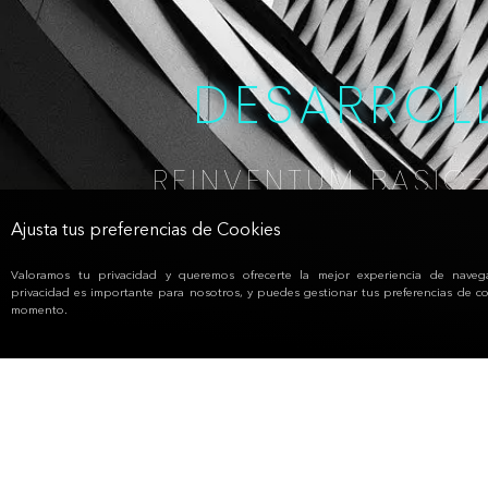
DESARROL
REINVENTUM BASIC
Ajusta tus preferencias de Cookies
Valoramos tu privacidad y queremos ofrecerte la mejor experiencia de naveg
privacidad es importante para nosotros, y puedes gestionar tus preferencias de co
momento.