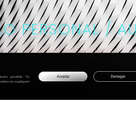
LO PERSONAL / A
- REINVENTUM PREMIUM - RE
Aceptar
Denegar
ación posible. Tu
okies en cualquier